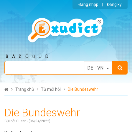
Đăng nhập
|
Đăng ký
ä
Ä
ö
Ö
ü
Ü
ß
Trang chủ
Từ mới hỏi
Die Bundeswehr
Die Bundeswehr
Gửi bởi Guest - (06/04/2022)